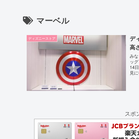
マーベル
デ
ディズニーストア
高
みな
ッグ
14
見に
スポ