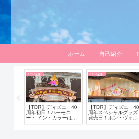
ホーム
自己紹介
TDR全般
TDR全般
Y-GO-
【TDR】ディズニー40
【TDR】ディズニー4
ズのポッ
周年初日！ハーモニ
周年スペシャルグッズ
が可愛
ー・ イン・カラーは最
発売日！ボン・ヴォヤ
強の雨男により中止で
ージュに行ってきまし
した！
た！