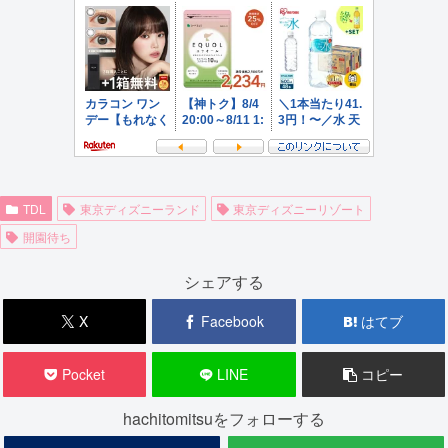
TDL
東京ディズニーランド
東京ディズニーリゾート
開園待ち
シェアする
X
Facebook
はてブ
Pocket
LINE
コピー
hachitomitsuをフォローする