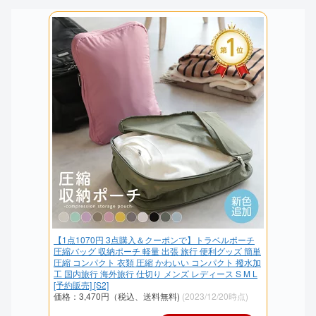
【1点1070円 3点購入＆クーポンで】トラベルポーチ
圧縮バッグ 収納ポーチ 軽量 出張 旅行 便利グッズ 簡単
圧縮 コンパクト 衣類 圧縮 かわいい コンパクト 撥水加
工 国内旅行 海外旅行 仕切り メンズ レディース S M L
[予約販売] [S2]
価格：3,470円（税込、送料無料)
(2023/12/20時点)