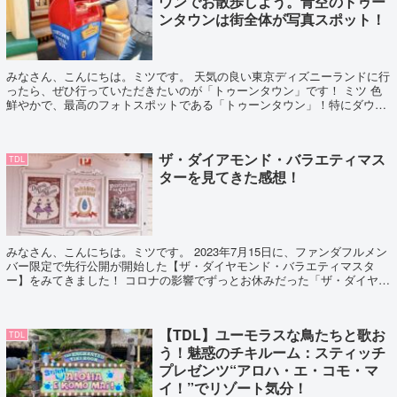
ウンでお散歩しよう。青空のトゥー
ンタウンは街全体が写真スポット！
みなさん、こんにちは。ミツです。 天気の良い東京ディズニーランドに行
ったら、ぜひ行っていただきたいのが「トゥーンタウン」です！ ミツ 色
鮮やかで、最高のフォトスポットである「トゥーンタウン」！特にダウン
タウンエリアは、実際に触って遊べるので...
ザ・ダイアモンド・バラエティマス
TDL
ターを見てきた感想！
みなさん、こんにちは。ミツです。 2023年7月15日に、ファンダフルメン
バー限定で先行公開が開始した【ザ・ダイヤモンド・バラエティマスタ
ー】をみてきました！ コロナの影響でずっとお休みだった「ザ・ダイヤモ
ンドホースシュー」 2023年9月...
【TDL】ユーモラスな鳥たちと歌お
TDL
う！魅惑のチキルーム：スティッチ
プレゼンツ“アロハ・エ・コモ・マ
イ！”でリゾート気分！