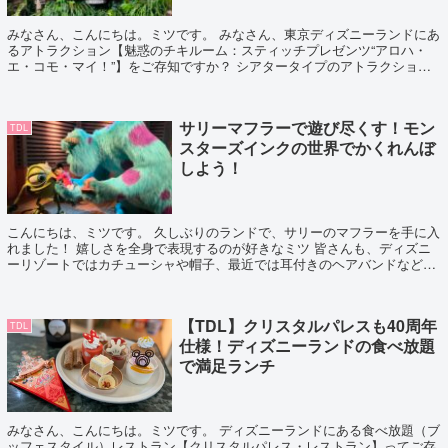
みなさん、こんにちは。ミツです。 みなさん、東京ディズニーランドにあ
るアトラクション【魅惑のチキルーム：スティッチプレゼンツ“アロハ・
エ・コモ・マイ！”】をご存知ですか？ シアタータイプのアトラクション
なんですが、私はここが大好き！ユーモラ...
サリーマフラーで遊び尽くす！モン
TDL
スターズインクの世界でかくれんぼ
しよう！
こんにちは、ミツです。 久しぶりのランドで、サリーのマフラーを手に入
れました！ 嬉しさを全身で表現するのが好きなミツ 皆さんも、ディズニ
ーリゾートではカチューシャや帽子、最近では耳付きのヘアバンドなど付
けてはしゃいじゃいますよね！ せっかく...
【TDL】クリスタルパレスも40周年
TDL
仕様！ディズニーランドの食べ放題
で満足ランチ
みなさん、こんにちは。ミツです。 ディズニーランドにある食べ放題（ブ
ッフェスタイル）レストラン【クリスタルパレス・レストラン】ってご存