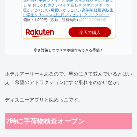
し 冬 おしゃれ 大きいサイズ 自転車 スマホ スポーツ
暖かい かわいい 可愛い かっこいい 高学年 軽量 高校生
中学生クリスマス 誕生日プレゼント タッチグローブ
価格：1,000円（税込、送料無料)
(2023/12/20時点)
楽天で購入
寒さ対策しつつスマホ操作もできる手袋！
ホテルアーリーもあるので、早めにきて並んでいるとはい
え、希望のアトラクションにすぐ乗れるのかいなか。
ディズニーアプリと睨めっこです。
7時に手荷物検査オープン