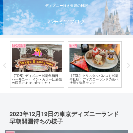
ディズニー好き夫婦の日記
ハチミツブログ
TDR全般
TDL
TD
ペシ
【TDR】ディズニー40周年初日！
【TDL】クリスタルパレスも40周
【
ヤ
ハーモニー・ イン・カラーは最強
年仕様！ディズニーランドの食べ
リ
の雨男により中止でした！
放題で満足ランチ
ト
2023年12月19日の東京ディズニーランド
早朝開園待ちの様子