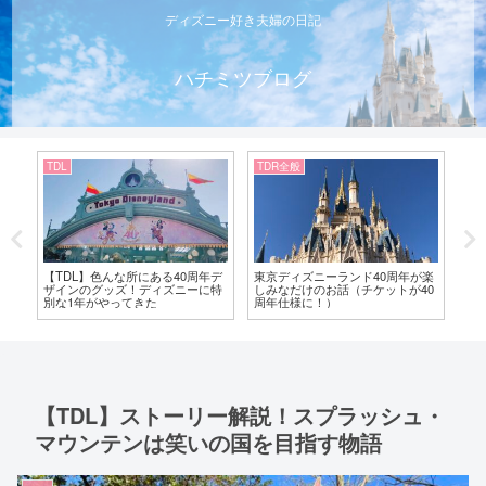
ディズニー好き夫婦の日記
ハチミツブログ
TDL
TDR全般
TD
チ
【TDL】色んな所にある40周年デ
東京ディズニーランド40周年が楽
【
く
ザインのグッズ！ディズニーに特
しみなだけのお話（チケットが40
駅
別な1年がやってきた
周年仕様に！）
を
【TDL】ストーリー解説！スプラッシュ・
マウンテンは笑いの国を目指す物語