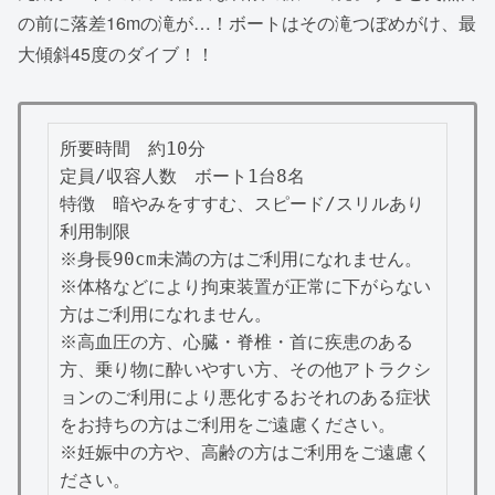
の前に落差16mの滝が…！ボートはその滝つぼめがけ、最
大傾斜45度のダイブ！！
所要時間	約10分

定員/収容人数　ボート1台8名

特徴　暗やみをすすむ、スピード/スリルあり

利用制限　

※身長90cm未満の方はご利用になれません。

※体格などにより拘束装置が正常に下がらない
方はご利用になれません。

※高血圧の方、心臓・脊椎・首に疾患のある
方、乗り物に酔いやすい方、その他アトラクシ
ョンのご利用により悪化するおそれのある症状
をお持ちの方はご利用をご遠慮ください。

※妊娠中の方や、高齢の方はご利用をご遠慮く
ださい。