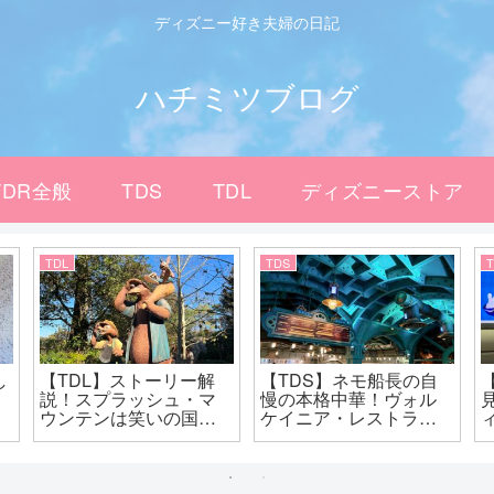
ディズニー好き夫婦の日記
ハチミツブログ
TDR全般
TDS
TDL
ディズニーストア
TDL
TDS
し
【TDL】ストーリー解
【TDS】ネモ船長の自
説！スプラッシュ・マ
慢の本格中華！ヴォル
ウンテンは笑いの国を
ケイニア・レストラン
目指す物語
であったかごはん！