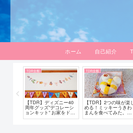
ホーム
自己紹介
TDR全般
TDR全般
議な空間。
【TDR】ディズニー40
【TDR】2つの味が楽
旅に出
周年グッズ”デコレーシ
める！ミッキーうきわ
のハニ
ョンキット” お家をドリ
まんを食べてみた。可
いショ
ームガーランドで飾ろ
愛い40周年バージョン
う！