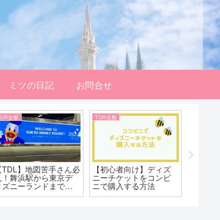
ミツの日記
お問合せ
TDR全般
TDR全般
TDR全般
【TDL】地図苦手さん必
【初心者向け】ディズ
ファン
見！舞浜駅から東京デ
ニーチケットをコンビ
ーはお
ィズニーランドまでを
ニで購入する方法
調べて
イメトレしよう！
会して