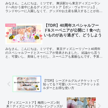
みなさん、こんにちは。ミツです。 舞浜駅から東京ディズニーラン
ドへ向かう途中にあるディズニーストア【ボン・ヴォヤージュ】。
ランドやシーに入園しなくて、グッズやお土産を購入することが出来
るショップなのですが、実は来店予約をしないと入ることが...
【TDR】40周年スペシャルフー
TDR全般
ド&スーベニアが公開に！食べた
いものがあり過ぎて、どうしよう
みなさん、こんにちは。ミツです。 東京ディズニーリゾート40周年
のスペシャルフードとスーベニアが発表されました。 結論から言う
と、可愛いし、美味しそうだし、スーベニアも素敵なんです。予算が
足りません。どうしよう。 スペシャルフード スペシャ...
【TDR】シーズナルグルメチケットって
知ってる？可愛いスーベニアチケットホ
ルダーとお得な使い方
【ディズニーストア】梅雨シーズン到
来！ディズニーストアのレイングッズが