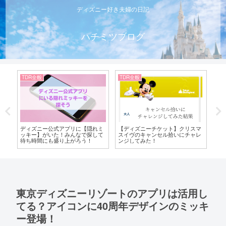
ディズニー好き夫婦の日記
ハチミツブログ
TDR全般
TDR全般
TD
ッ
ディズニー公式アプリに【隠れミ
【ディズニーチケット】クリスマ
【T
ッキー】がいた！みんなで探して
スイヴのキャンセル拾いにチャレ
年
待ち時間にも盛り上がろう！
ンジしてみた！
放
東京ディズニーリゾートのアプリは活用し
てる？アイコンに40周年デザインのミッキ
ー登場！