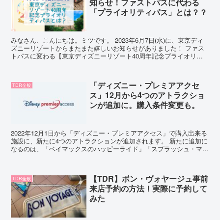
知らせ！ファストパスに代わる
「プライオリティパス」とは？？
みなさん、こんにちは。ミツです。 2023年6月7日(水)に、東京ディ
ズニーリゾートからまたまた嬉しいお知らせがありました！ ファス
トパスに変わる【東京ディズニーリゾート40周年記念プライオリテ
ィパス】が、この夏期間限定で導入されます！！ ...
「ディズニー・プレミアアクセ
TDR全般
ス」12月から4つのアトラクショ
ンが追加に。購入条件変更も。
2022年12月1日から「ディズニー・プレミアアクセス」で購入出来る
施設に、新たに4つのアトラクションが追加されます。 新たに追加に
なるのは、「ベイマックスのハッピーライド」「スプラッシュ・マウ
ンテン」「タワー・オブ・テラー」「センター・オ...
【TDR】ボン・ヴォヤージュ事前
TDR全般
来店予約の方法！実際に予約して
みた