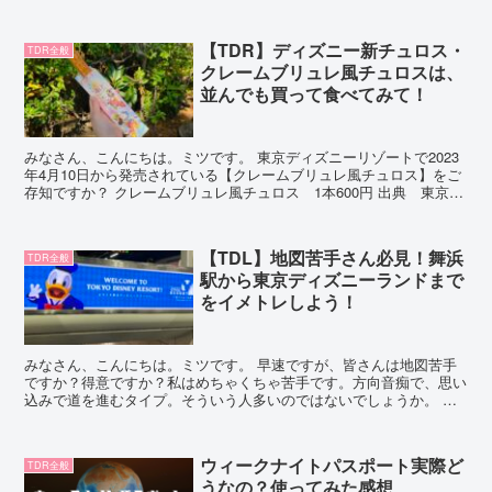
【TDR】ディズニー新チュロス・
TDR全般
クレームブリュレ風チュロスは、
並んでも買って食べてみて！
みなさん、こんにちは。ミツです。 東京ディズニーリゾートで2023
年4月10日から発売されている【クレームブリュレ風チュロス】をご
存知ですか？ クレームブリュレ風チュロス 1本600円 出典 東京デ
ィズニーリゾート公式HP とっても気になっ...
【TDL】地図苦手さん必見！舞浜
TDR全般
駅から東京ディズニーランドまで
をイメトレしよう！
みなさん、こんにちは。ミツです。 早速ですが、皆さんは地図苦手
ですか？得意ですか？私はめちゃくちゃ苦手です。方向音痴で、思い
込みで道を進むタイプ。そういう人多いのではないでしょうか。 そ
んな地図苦手さんにとって、初めての場所はすごく怖いもの...
ウィークナイトパスポート実際ど
TDR全般
うなの？使ってみた感想