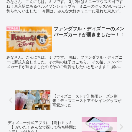
みなさん、こんにちは。ミツです。 3月2日はミニーマウスの日です
ね！東京駅にあるベルメゾンショップも、ミニーのグッズがいっぱい
飾られていました！ 今回は、みんな大好きミニーに溢れた東京ディ
ズニーリゾートをご紹介したいと思います！ Disne...
ファンダフル・ディズニーのメン
TDR全般
バーズカードが届きました〜！！
みなさん、こんにちは。ミツです。 先日、ファンダフル・ディズニ
ーに新規入会しました。その時の様子はこちら。 その後、メンバー
ズカードが届きましたのでそのご報告をしたいと思います！ 届いた
のは12日後 待ちに待ったメンバーズカード！ ファンダ...
【ディズニーストア】梅雨シーズン到
来！ディズニーストアのレイングッズが
可愛かった
ディズニー公式アプリに【隠れミッキ
ー】がいた！みんなで探して待ち時間に
も盛り上がろう！