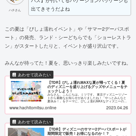
パス】が付いてるバケーションパッケージも
出てきそうだよね
ハチさん
この夏は「びしょ濡れイベント」や「サマー2デーパスポ
ート」の発売、ランド・シーどちらでも「ショーレストラ
ン」がスタートしたりと、イベントが盛り沢山です。
みんなが待ってた！夏を、思いっきり楽しみたいですね。
【TDR】びしょ濡れMAXな夏が帰ってくる！夏
のディズニーを盛り上げるグッズやメニューをチ
ェックしよう！
みなさん、こんにちは。ミツです。 東京ディズニーリゾー
トから素敵なお知らせがありましたね！「やっとみんなと
夏休み！」をテーマに、びしょ濡れMAXなディズニーの夏
がやってきます。 東京ディズニーリゾート公式Twitterより
www.hachitomitsu.online
2023.04.26
2023年7月4...
【TDR】ディズニーのサマー2デーパスポートが
期間限定で販売！お得になるのか！？