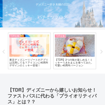
ディズニー好き夫婦の日記
ハチミツブログ
TDL
TDR全般
TD
ミ
【TDL】クリスタルパレスも40周
ディズニー公式アプリに【隠れミ
【
。
年仕様！ディズニーランドの食べ
ッキー】がいた！みんなで探して
入
放題で満足ランチ
待ち時間にも盛り上がろう！
【TDR】ディズニーから嬉しいお知らせ！
ファストパスに代わる「プライオリティパ
ス」とは？？