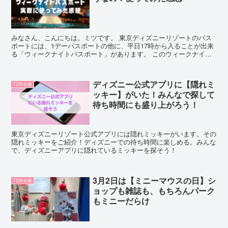
みなさん、こんにちは。ミツです。 東京ディズニーリゾートのパス
ポートには、1デーパスポートの他に、平日17時から入ることが出来
る「ウィークナイトパスポート」があります。 このウィークナイト
パスポート、通常の1デーパスポートよりは4,000円...
ディズニー公式アプリに【隠れミ
TDR全般
ッキー】がいた！みんなで探して
待ち時間にも盛り上がろう！
東京ディズニーリゾート公式アプリには隠れミッキーがいます。その
隠れミッキーをご紹介！ディズニーでの待ち時間に楽しめる。みんな
で、ディズニーアプリに隠れているミッキーを探そう！
3月2日は【ミニーマウスの日】シ
TDR全般
ョップも雑誌も、もちろんパーク
もミニーだらけ