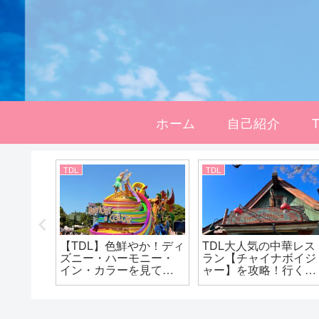
ホーム
自己紹介
TDL
TDL
ディズ
【TDL】色鮮やか！ディ
TDL大人気の中華レス
コンビ
ズニー・ハーモニー・
ラン【チャイナボイジ
法
イン・カラーを見てき
ャー】を攻略！行くな
ました！ディズニー40
ら朝イチを狙うべし！
周年を楽しもう！