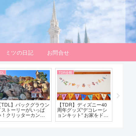
ミツの日記
お問合せ
TDL
TDR全般
TDL
【TDL】バックグラウン
【TDR】ディズニー40
【TDL
ドストーリーがいっぱ
周年グッズ”デコレーシ
スも40
い！クリッターカント
ョンキット” お家をドリ
ズニー
リーに出かけよう！
ームガーランドで飾ろ
題で満
う！