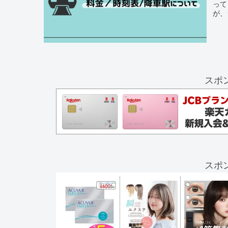
って
が、
スポ
スポ