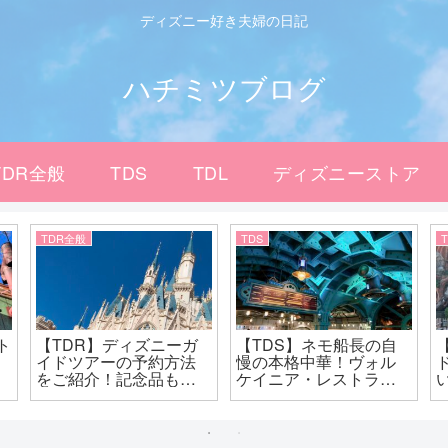
ディズニー好き夫婦の日記
ハチミツブログ
TDR全般
TDS
TDL
ディズニーストア
TDR全般
TDS
ト
【TDR】ディズニーガ
【TDS】ネモ船長の自
イドツアーの予約方法
慢の本格中華！ヴォル
をご紹介！記念品も貰
ケイニア・レストラン
える？
であったかごはん！