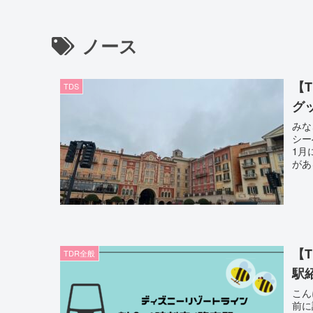
ノース
【
TDS
グ
みな
シー
1月
があ
【
TDR全般
駅
こん
前に