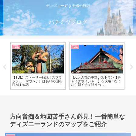
ディズニー好き夫婦の日記
ハチミツブログ
TDR全般
TDR全般
TD
チ
【TDR】シーズナルグルメチケッ
【TDR】ディズニー40周年”ドリ
【T
く
トって知ってる？可愛いスーベニ
ームガーランド”まとめ！ダウンロ
年
アチケットホルダーとお得な使い
ードして手作りにも挑戦してみた
放
方
よ
方向音痴＆地図苦手さん必見！一番簡単な
ディズニーランドのマップをご紹介