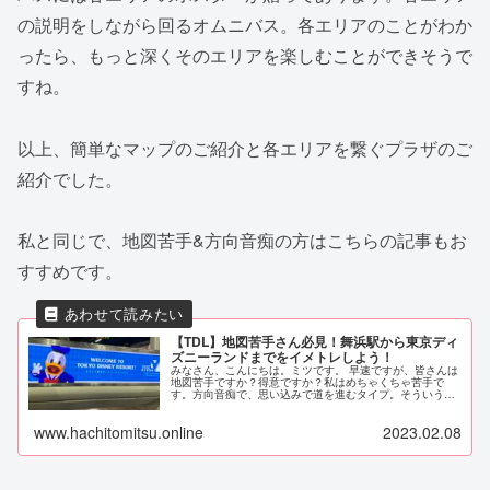
の説明をしながら回るオムニバス。各エリアのことがわか
ったら、もっと深くそのエリアを楽しむことができそうで
すね。
以上、簡単なマップのご紹介と各エリアを繋ぐプラザのご
紹介でした。
私と同じで、地図苦手&方向音痴の方はこちらの記事もお
すすめです。
【TDL】地図苦手さん必見！舞浜駅から東京ディ
ズニーランドまでをイメトレしよう！
みなさん、こんにちは。ミツです。 早速ですが、皆さんは
地図苦手ですか？得意ですか？私はめちゃくちゃ苦手で
す。方向音痴で、思い込みで道を進むタイプ。そういう人
多いのではないでしょうか。 そんな地図苦手さんにとっ
て、初めての場所はすごく怖いもの...
www.hachitomitsu.online
2023.02.08