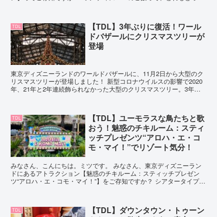
も美味しいけど、それが食べ放題ってこと？素敵！ ハチさ...
【TDL】3年ぶりに復活！ワール
TDL
ドバザールにクリスマスツリーが
登場
東京ディズニーランドのワールドバザールに、11月2日から大型のク
リスマスツリーが登場しました！ 新型コロナウイルスの影響で2020
年、21年と2年連続飾られなかった大型のクリスマスツリー。3年ぶ
りの復活に、ワールドバザールが一気にクリスマス...
【TDL】ユーモラスな鳥たちと歌
TDL
おう！魅惑のチキルーム：スティ
ッチプレゼンツ“アロハ・エ・コ
モ・マイ！”でリゾート気分！
みなさん、こんにちは。ミツです。 みなさん、東京ディズニーラン
ドにあるアトラクション【魅惑のチキルーム：スティッチプレゼン
ツ“アロハ・エ・コモ・マイ！”】をご存知ですか？ シアタータイプの
アトラクションなんですが、私はここが大好き！ユーモラ...
【TDL】ダウンタウン・トゥーン
TDL