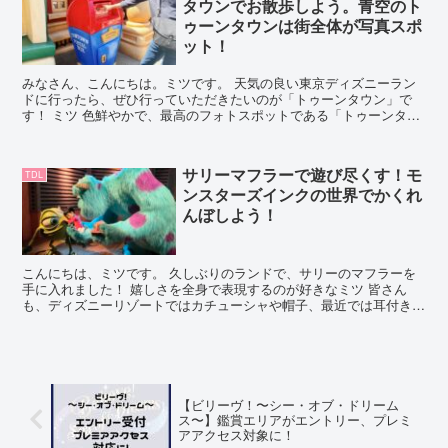
タウンでお散歩しよう。青空のト
ゥーンタウンは街全体が写真スポ
ット！
みなさん、こんにちは。ミツです。 天気の良い東京ディズニーラン
ドに行ったら、ぜひ行っていただきたいのが「トゥーンタウン」で
す！ ミツ 色鮮やかで、最高のフォトスポットである「トゥーンタウ
ン」！特にダウンタウンエリアは、実際に触って遊べるので...
サリーマフラーで遊び尽くす！モ
TDL
ンスターズインクの世界でかくれ
んぼしよう！
こんにちは、ミツです。 久しぶりのランドで、サリーのマフラーを
手に入れました！ 嬉しさを全身で表現するのが好きなミツ 皆さん
も、ディズニーリゾートではカチューシャや帽子、最近では耳付きの
ヘアバンドなど付けてはしゃいじゃいますよね！ せっかく...
【ビリーヴ！〜シー・オブ・ドリーム
ス〜】鑑賞エリアがエントリー、プレミ
アアクセス対象に！