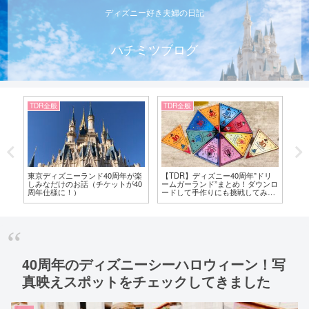
ディズニー好き夫婦の日記
ハチミツブログ
TDL
TDR全般
周年”ドリ
【TDL】クリスタルパレスも40周
【TDR】2つの味が楽しめる！ミ
！ダウンロ
年仕様！ディズニーランドの食べ
ッキーうきわまんを食べてみた。
戦してみた
放題で満足ランチ
可愛い40周年バージョン
40周年のディズニーシーハロウィーン！写
真映えスポットをチェックしてきました