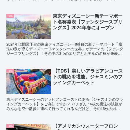
ンカルーセルとは 【キャラバンカルーセル】は、東京ディ...
東京ディズニーシー新テーマポー
TDS
ト名称発表【ファンタジースプリ
ングス】2024年春にオープン
2024年に開業予定の東京ディズニーシー8番目の新テーマポート「魔
法の泉が導くディズニーファンタジーの世界」がテーマの【ファンタ
ジースプリングス】！その中の3つのエリアとホテルの名称が発表さ
れました！ ファンタジースプリングスについて ファ...
【TDS】美しいアラビアンコース
TDS
トの眺めを堪能。ジャスミンのフ
ライングカーペット
東京ディズニーシーのアラビアンコーストにある【ジャスミンのフラ
イングカーペット】をご存知ですか？ ハチさん 16枚の魔法の絨毯が
みんなを空中散歩に連れて行ってくれるんだけど、その16枚の絨毯
は、アラジンが持っている魔法の絨毯の兄弟姉妹だって...
【アメリカンウォーターフロン
TDS