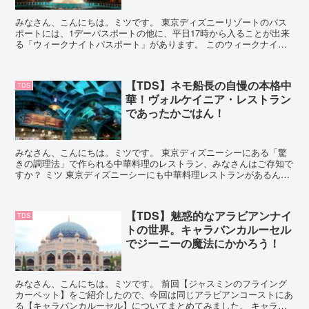
みなさん、こんにちは。ミツです。 東京ディズニーリゾートのパス
ポートには、1デーパスポートの他に、平日17時から入ることが出来
る「ウィークナイトパスポート」があります。 このウィークナイト
パスポート、通常の1デーパスポートよりは4,000円...
【TDS】ネモ船長の自慢の本格中
TDS
華！ヴォルケイニア・レストラン
であったかごはん！
みなさん、こんにちは。ミツです。 東京ディズニーシーにある「驚
きの調理法」で作られる中華料理のレストラン、みなさんはご存知で
すか？ ミツ 東京ディズニーシーにも中華料理レストランがあるんだ
ね！どのエリアにあるのかな？アメリカでも海の中でもア...
【TDS】魅惑的なアラビアンナイ
TDS
トの世界。キャラバンカルーセル
でジーニーの魔法にかかろう！
みなさん、こんにちは。ミツです。 前回【ジャスミンのフライング
カーペット】をご紹介したので、今回は同じアラビアンコーストにあ
る【キャラバンカルーセル】についてまとめてみました。 キャラバ