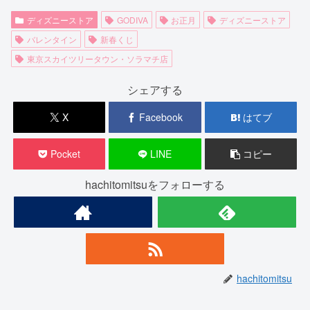
ディズニーストア
GODIVA
お正月
ディズニーストア
バレンタイン
新春くじ
東京スカイツリータウン・ソラマチ店
シェアする
X
Facebook
はてブ
Pocket
LINE
コピー
hachitomitsuをフォローする
hachitomitsu