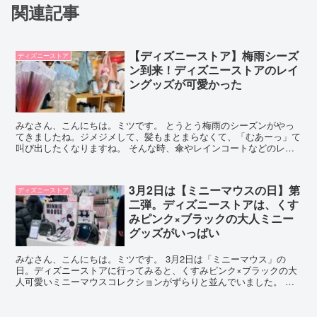
関連記事
【ディズニーストア】梅雨シーズ
ディズニーストア
ン到来！ディズニーストアのレイ
ングッズが可愛かった
みなさん、こんにちは。ミツです。 とうとう梅雨のシーズンがやっ
てきましたね。ジメジメして、髪もまとまらなくて、「むあーっ」て
叫び出したくなりますね。 そんな時、傘やレインコートなどのレイ
ングッズが可愛いと、少し気持ちも晴れやかになる気がしま...
3月2日は【ミニーマウスの日】第
ディズニーストア
二弾。ディズニーストアは、くす
みピンク×ブラックの大人ミニー
グッズがいっぱい
みなさん、こんにちは。ミツです。 3月2日は「ミニーマウス」の
日。ディズニーストアに行ってみると、くすみピンク×ブラックの大
人可愛いミニーマウスコレクションがずらりと並んでいました。 ミ
ツ ディズニーフラッグシップ東京で先行発売しているとの...