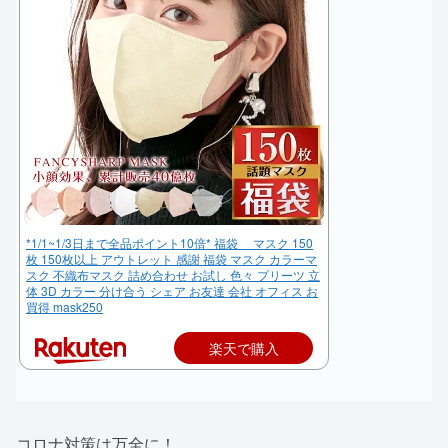
*1/1~1/3日まで全品ポイント10倍* 福袋 マスク 150
枚 150枚以上 アウトレット 感謝 福袋 マスク カラーマ
スク 不織布マスク 詰め合わせ お試し 色々 プリーツ 立
体 3D カラー 分け合う シェア お友達 会社 オフィス お
買得 mask250
楽天で購入
コロナ対策は万全に！