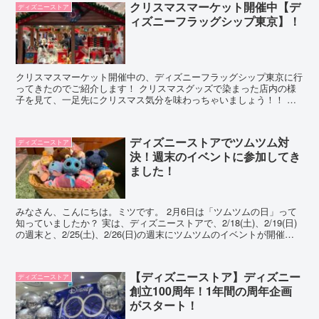
クリスマスマーケット開催中【デ
ディズニーストア
ィズニーフラッグシップ東京】！
クリスマスマーケット開催中の、ディズニーフラッグシップ東京に行
ってきたのでご紹介します！ クリスマスグッズで染まった店内の様
子を見て、一足先にクリスマス気分を味わっちゃいましょう！！ ミ
ッキーとミニーがお出迎え 店内に入るとすぐ、ミッキーと...
ディズニーストアでツムツム対
ディズニーストア
決！週末のイベントに参加してき
ました！
みなさん、こんにちは。ミツです。 2月6日は「ツムツムの日」って
知っていましたか？ 実は、ディズニーストアで、2/18(土)、2/19(日)
の週末と、2/25(土)、2/26(日)の週末にツムツムのイベントが開催さ
れます。 今回は、その中の...
【ディズニーストア】ディズニー
ディズニーストア
創立100周年！1年間の周年企画
がスタート！