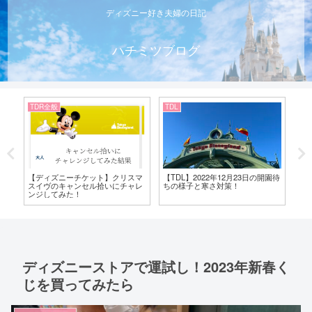
ディズニー好き夫婦の日記
ハチミツブログ
TDR全般
TDL
TD
チ
【ディズニーチケット】クリスマ
【TDL】2022年12月23日の開園待
【
く
スイヴのキャンセル拾いにチャレ
ちの様子と寒さ対策！
の
ンジしてみた！
え
ディズニーストアで運試し！2023年新春く
じを買ってみたら