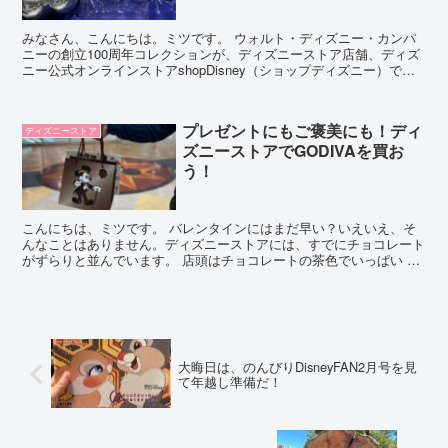
みなさん、こんにちは。ミツです。 ウォルト・ディズニー・カンパ
ニーの創立100周年コレクションが、ディズニーストア店舗、ディズ
ニー公式オンラインストアshopDisney（ショップディズニー）で販
売開始されましたね。 先週末にディズニースト...
プレゼントにもご褒美にも！ディ
ディズニーストア
ズニーストアでGODIVAを買お
う！
こんにちは、ミツです。 バレンタインにはまだ早い？いえいえ、そ
んなことはありません。ディズニーストアには、すでにチョコレート
がずらりと並んでいます。 店頭はチョコレートの茶色でいっぱい 今
年はどんなチョコレートがあるのか、皆さんも気になりま...
大晦日は、のんびりDisneyFAN2月号を見
て年越し準備だ！